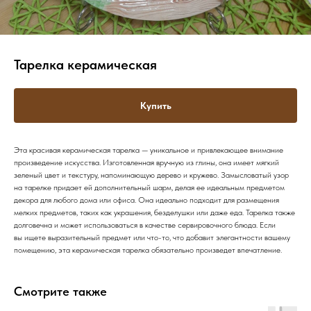
Тарелка керамическая
Купить
Эта красивая керамическая тарелка — уникальное и привлекающее внимание
произведение искусства. Изготовленная вручную из глины, она имеет мягкий
зеленый цвет и текстуру, напоминающую дерево и кружево. Замысловатый узор
на тарелке придает ей дополнительный шарм, делая ее идеальным предметом
декора для любого дома или офиса. Она идеально подходит для размещения
мелких предметов, таких как украшения, безделушки или даже еда. Тарелка также
долговечна и может использоваться в качестве сервировочного блюда. Если
вы ищете выразительный предмет или что-то, что добавит элегантности вашему
помещению, эта керамическая тарелка обязательно произведет впечатление.
Смотрите также