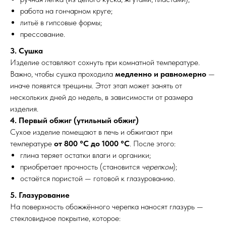
работа на гончарном круге;
литьё в гипсовые формы;
прессование.
3. Сушка
Изделие оставляют сохнуть при комнатной температуре.
Важно, чтобы сушка проходила
медленно и равномерно
—
иначе появятся трещины. Этот этап может занять от
нескольких дней до недель, в зависимости от размера
изделия.
4. Первый обжиг (утильный обжиг)
Сухое изделие помещают в печь и обжигают при
температуре
от 800 °C до 1000 °C
. После этого:
глина теряет остатки влаги и органики;
приобретает прочность (становится
черепком
);
остаётся пористой — готовой к глазурованию.
5. Глазурование
На поверхность обожжённого черепка наносят глазурь —
стекловидное покрытие, которое: